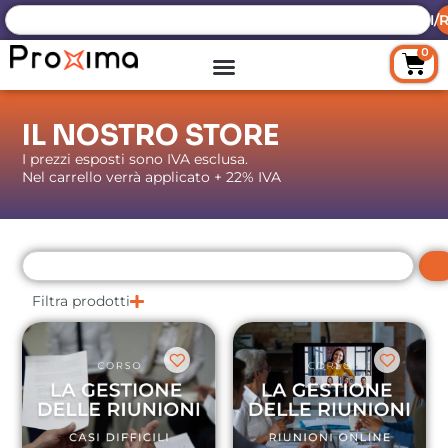
ACCEDI/R
0
IL NOSTRO STORE
I prezzi esposti sono IVA esclusa.
Nel carrello verrà applicato + 22% IVA
Filtra prodotti