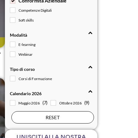
Conformità Aziendale
Competenze Digitali
Soft skills
Modalità
E-learning
À
Webinar
Tipo di corso
Corsi di Formazione
Calendario 2026
(7)
(9)
Maggio 2026
Ottobre 2026
RESET
UNISCITI ALLA NOSTRA