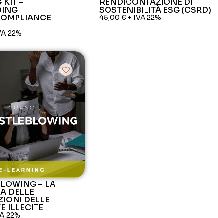
 KIT –
RENDICONTAZIONE DI
ING
SOSTENIBILITÀ ESG (CSRD)
COMPLIANCE
45,00
€
+ IVA 22%
VA 22%
LOWING – LA
NA DELLE
IONI DELLE
 ILLECITE
VA 22%