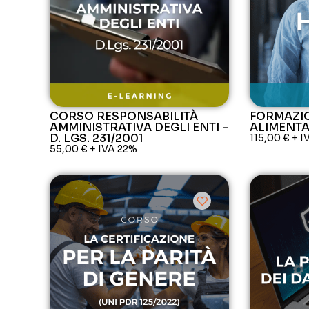
CORSO RESPONSABILITÀ
FORMAZI
AMMINISTRATIVA DEGLI ENTI –
ALIMENTA
D. LGS. 231/2001
115,00
€
+ I
55,00
€
+ IVA 22%