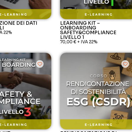
ZIONE DEI DATI
LEARNING KIT –
LI
ONBOARDING
SAFETY&COMPLIANCE
VA 22%
LIVELLO 1
70,00
€
+ IVA 22%