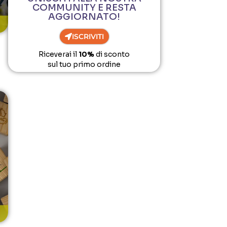
COMMUNITY E RESTA
AGGIORNATO!
ISCRIVITI
Riceverai il
10%
di sconto
sul tuo primo ordine