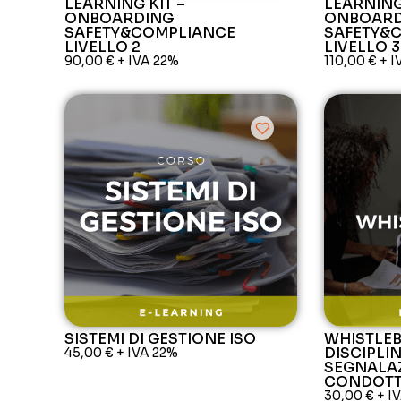
LEARNING KIT –
LEARNING
ONBOARDING
ONBOARD
SAFETY&COMPLIANCE
SAFETY&
LIVELLO 2
LIVELLO 3
90,00
€
+ IVA 22%
110,00
€
+ I
SISTEMI DI GESTIONE ISO
WHISTLEB
DISCIPLI
45,00
€
+ IVA 22%
SEGNALAZ
CONDOTTE
30,00
€
+ I