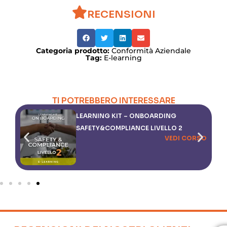
RECENSIONI
Categoria prodotto:
Conformità Aziendale
Tag:
E-learning
TI POTREBBERO INTERESSARE
LEARNING KIT – ONBOARDING
SAFETY&COMPLIANCE LIVELLO 2
SO
VEDI CORSO