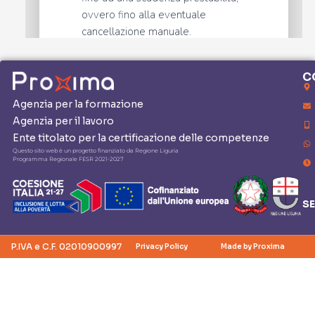
C
Agenzia per la formazione
Agenzia per il lavoro
Ente titolato per la certificazione delle competenze
Questo sito web è un progetto finanziato da Regione Liguria
Programma Regionale FESR 2021-2027
SE
P.IVA e C.F. 02010900997
Privacy Policy
Made by Proxima