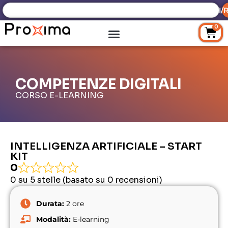
ACCEDI/R
0
COMPETENZE DIGITALI
CORSO E-LEARNING
INTELLIGENZA ARTIFICIALE – START
KIT
0
0 su 5 stelle (basato su 0 recensioni)
Durata:
2 ore
Modalità:
E-learning