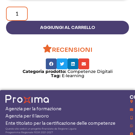
AGGIUNGI AL CARRELLO
RECENSIONI
Categoria prodotto:
Competenze Digitali
Tag:
E-learning
C
Agenzia per la formazione
Agenzia per il lavoro
Ente titolato per la certificazione delle competenze
Questo sito web è un progetto finanziato da Regione Liguria
Programma Regionale FESR 2021-2027