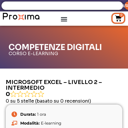
ACCEDI/R
0
COMPETENZE DIGITALI
CORSO E-LEARNING
MICROSOFT EXCEL – LIVELLO 2 –
INTERMEDIO
0
0 su 5 stelle (basato su 0 recensioni)
Durata:
1 ora
Modalità:
E-learning