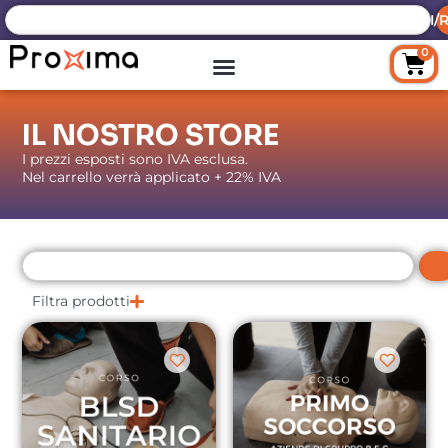
ACCEDI/R
0
IL NOSTRO STORE
I prezzi esposti sono IVA esclusa.
Nel carrello verrà applicato + 22% IVA
Filtra prodotti