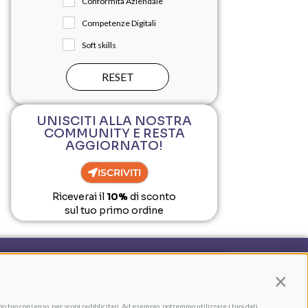
Conformità Aziendale
Competenze Digitali
Soft skills
RESET
UNISCITI ALLA NOSTRA
COMMUNITY E RESTA
AGGIORNATO!
ISCRIVITI
Riceverai il
10%
di sconto
sul tuo primo ordine
UNISCITI ALLA NOSTRA
Continua
COMMUNITY E RESTA
AGGIORNATO!
vio tuo consenso, per scopi pubblicitari. Ad esempio, potremmo utilizzare i tuoi dati