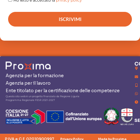
Ho letto e accettato la
privacy policy
ISCRIVIMI
C
Agenzia per la formazione
Agenzia per il lavoro
Ente titolato per la certificazione delle competenze
Questo sito web è un progetto finanziato da Regione Liguria
Programma Regionale FESR 2021-2027
SE
P.IVA e C.F. 02010900997
Privacy Policy
Made by Proxima