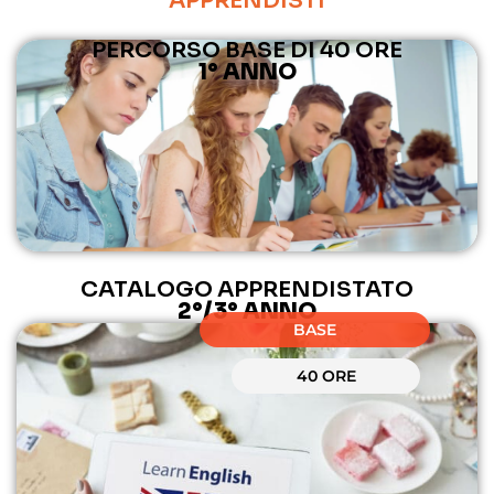
APPRENDISTI
PERCORSO BASE DI 40 ORE
1° ANNO
CATALOGO APPRENDISTATO
2°/3° ANNO
BASE
40 ORE