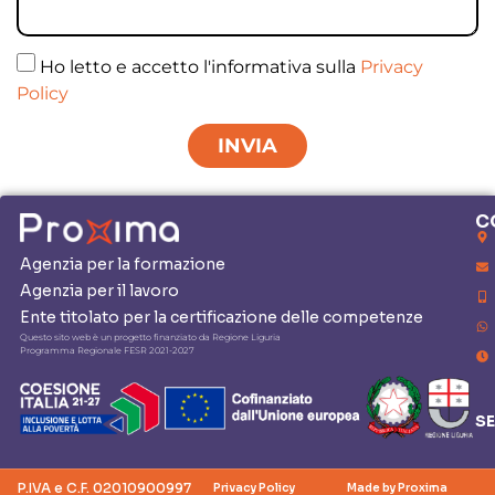
Ho letto e accetto l'informativa sulla
Privacy
Policy
INVIA
C
Agenzia per la formazione
Agenzia per il lavoro
Ente titolato per la certificazione delle competenze
Questo sito web è un progetto finanziato da Regione Liguria
Programma Regionale FESR 2021-2027
SE
P.IVA e C.F. 02010900997
Privacy Policy
Made by Proxima