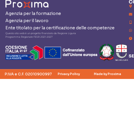
C
Agenzia per la formazione
Agenzia per il lavoro
Ente titolato per la certificazione delle competenze
Questo sito web è un progetto finanziato da Regione Liguria
Programma Regionale FESR 2021-2027
SE
P.IVA e C.F. 02010900997
Privacy Policy
Made by Proxima